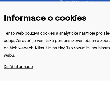
Servis klimatizace
Montáž klimatizace
Servis rekuperace
Montáž rekuperace
Informace o cookies
Servis zvlhčovače vzduchu
Montáž zvlhčovače
vzduchu
Tento web používá cookies a analytické nástroje pro s
údaje. Zároveň je vám také personalizován obsah a zobr
dalších webech. Kliknutím na tlačítko rozumím, souhlasí
webu.
Další informace