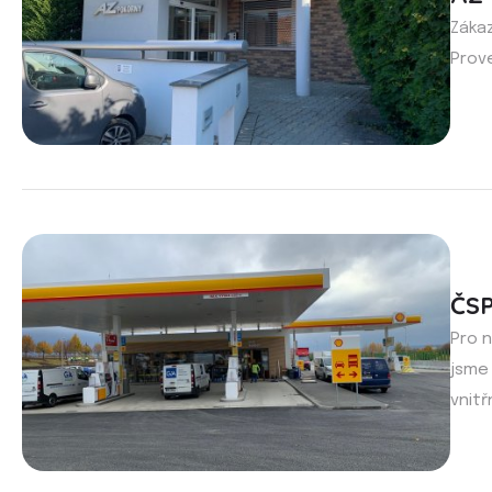
Zákaz
Prov
ČSP
Pro n
jsme 
vnitř