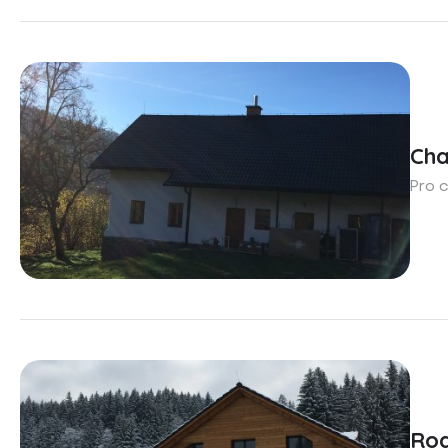
Cha
Pro c
Rod