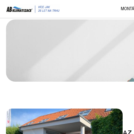
MONTÁ
Pol
Ode
AZ 