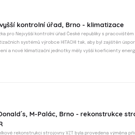
vyšší kontrolní úřad, Brno - klimatizace
ka pro Nejvyšší kontrolní úřad České republiky s pracovištěm
tizačních systémů výrobce HITACHI tak, aby byl zajištěn úspo
ení a nové klimatizační jednotky měly vyšší koeficienty energe
onald´s, M-Palác, Brno - rekonstrukce str
R
celkové rekonstrukci strojovny VZT byla provedena výměna p