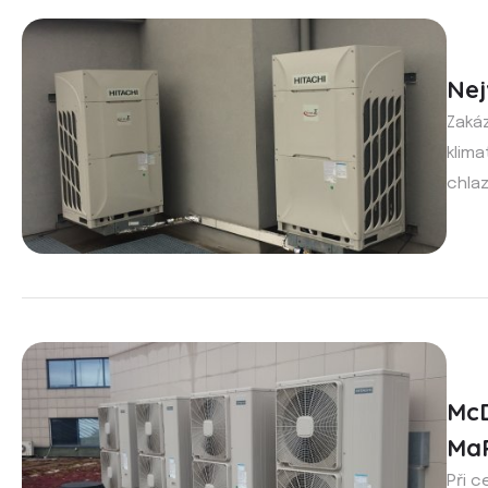
Nej
Zakáz
klima
chlaz
McD
Ma
Při 