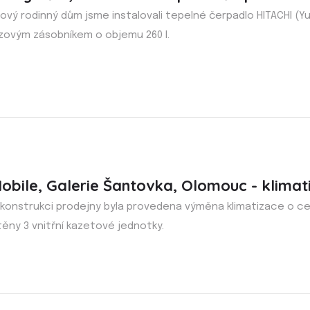
ový rodinný dům jsme instalovali tepelné čerpadlo HITACHI (Y
zovým zásobníkem o objemu 260 l.
obile, Galerie Šantovka, Olomouc - klimat
ekonstrukci prodejny byla provedena výměna klimatizace o ce
ěny 3 vnitřní kazetové jednotky.