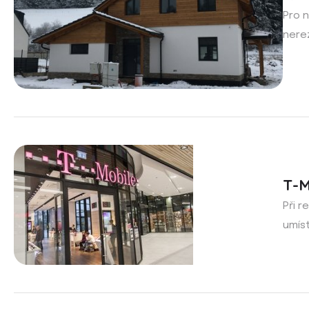
Pro n
nere
T-M
Při r
umíst