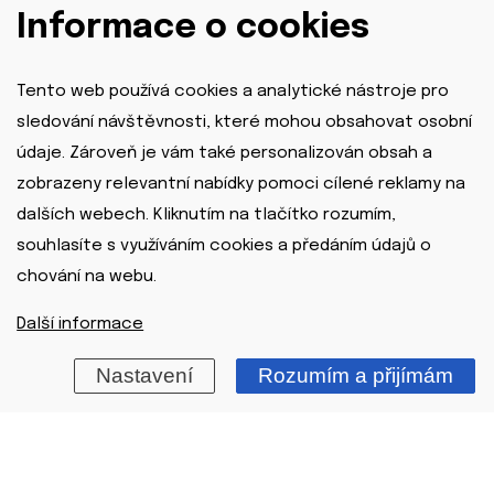
Informace o cookies
Montáže
Tento web používá cookies a analytické nástroje pro
Montáž tepelného čerpadla
sledování návštěvnosti, které mohou obsahovat osobní
Montáž klimatizace
údaje. Zároveň je vám také personalizován obsah a
zobrazeny relevantní nabídky pomoci cílené reklamy na
Montáž rekuperace
dalších webech. Kliknutím na tlačítko rozumím,
Montáž zvlhčovače vzduchu
souhlasíte s využíváním cookies a předáním údajů o
Servis
chování na webu.
Servis tepelného čerpadla
Další informace
Servis klimatizace
Servis rekuperace
Nastavení
Rozumím a přijímám
Servis zvlhčovače vzduchu
Důležité odkazy
O nás