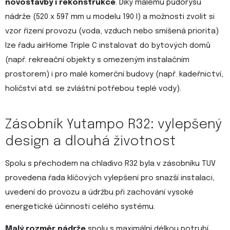
novostavby i rekonstrukce
. Díky malému půdorysu
nádrže (520 x 597 mm u modelu 190 l) a možnosti zvolit si
vzor řízení provozu (voda, vzduch nebo smíšená priorita)
lze řadu airHome Triple C instalovat do bytových domů
(např. rekreační objekty s omezeným instalačním
prostorem) i pro malé komerční budovy (např. kadeřnictví,
holičství atd. se zvláštní potřebou teplé vody).
Zásobník Yutampo R32: vylepšený
design a dlouhá životnost
Spolu s přechodem na chladivo R32 byla v zásobníku TUV
provedena řada klíčových vylepšení pro snazší instalaci,
uvedení do provozu a údržbu při zachování vysoké
energetické účinnosti celého systému.
Malý rozměr nádrže
spolu s maximální délkou potrubí