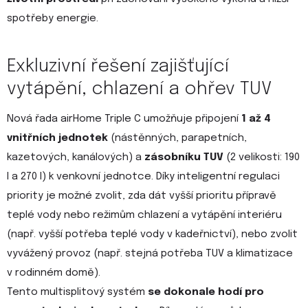
spotřeby energie.
Exkluzivní řešení zajišťující
vytápění, chlazení a ohřev TUV
Nová řada airHome Triple C umožňuje připojení
1 až 4
vnitřních jednotek
(nástěnných, parapetních,
kazetových, kanálových) a
zásobníku TUV
(2 velikosti: 190
l a 270 l) k venkovní jednotce. Díky inteligentní regulaci
priority je možné zvolit, zda dát vyšší prioritu přípravě
teplé vody nebo režimům chlazení a vytápění interiéru
(např. vyšší potřeba teplé vody v kadeřnictví), nebo zvolit
vyvážený provoz (např. stejná potřeba TUV a klimatizace
v rodinném domě).
Tento multisplitový systém
se dokonale hodí pro