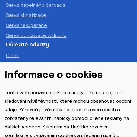
Servis tepelného čerpadla
Servis klimatizace
Servis rekuperace
Servis zvlhčovače vzduchu
Důležité odkazy
O nás
Reference
Informace o cookies
Dotace
Blog
Tento web používá cookies a analytické nástroje pro
Kontakt
sledování návštěvnosti, které mohou obsahovat osobní
údaje. Zároveň je vám také personalizován obsah a
zobrazeny relevantní nabídky pomoci cílené reklamy na
dalších webech. Kliknutím na tlačítko rozumím,
souhlasíte s využíváním cookies a předáním údajů o