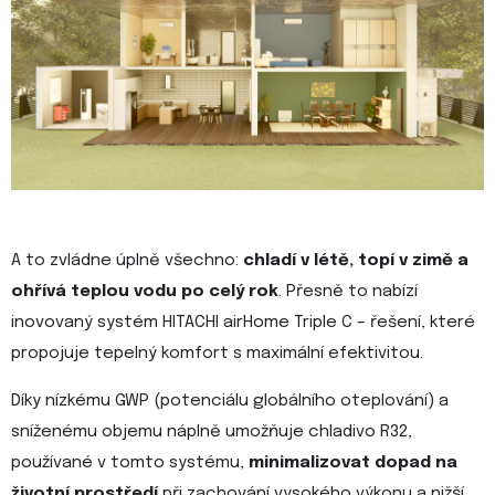
Položky označené hvězdičkou (*) jsou povinné.
Odesláním formuláře souhlasíte se
zpracováním údajů
.
A to zvládne úplně všechno:
chladí v létě, topí v zimě a
ohřívá teplou vodu po celý rok
. Přesně to nabízí
inovovaný systém HITACHI airHome Triple C – řešení, které
propojuje tepelný komfort s maximální efektivitou.
Díky nízkému GWP (potenciálu globálního oteplování) a
sníženému objemu náplně umožňuje chladivo R32,
používané v tomto systému,
minimalizovat dopad na
životní prostředí
při zachování vysokého výkonu a nižší